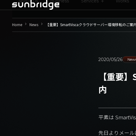
About Us
Business
Services
Works
keyboard_arrow_right
keyboard_arrow_right
Home
News
【重要】SmartViscaクラウドサーバー環境移転のご案
2020/05/26
New
【重要】S
内
平素は Smar
先日よりメールに