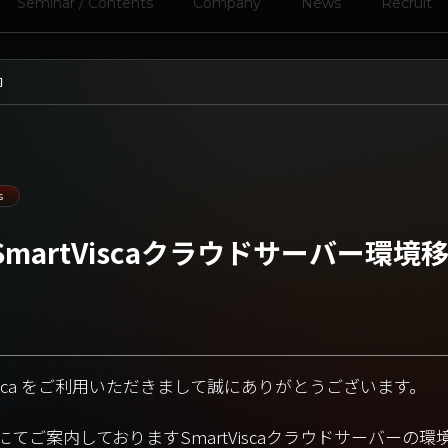
Seminar / Contents
Company
News
Recruit
内
s
martViscaクラウドサーバー環境
tVisca をご利用いただきまして誠にありがとうございます。
てご案内しておりますSmartViscaクラウドサーバーの環