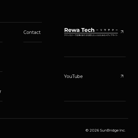
arrow_outward
Contact
arrow_outward
YouTube
r
© 2026 SunBridge Inc.